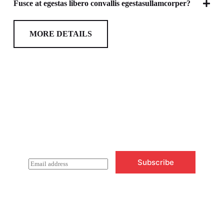
Fusce at egestas libero convallis egestasullamcorper?
MORE DETAILS
Newsletter Updates
Subscribe to receive emails on new
product arrivals & special offers
Subscribe
E
m
a
i
l
*